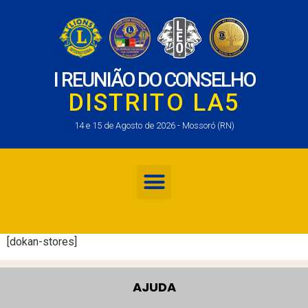
I REUNIÃO DO CONSELHO
DISTRITO LA5
14 e 15 de Agosto de 2026 - Mossoró (RN)
[dokan-stores]
AJUDA